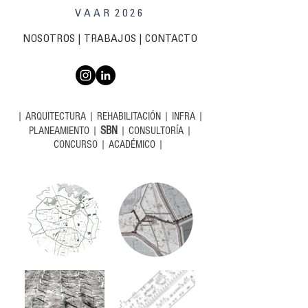
V A A R 2 0 2 6
NOSOTROS
|
TRABAJOS
| C
ONTACTO
|
ARQUITECTURA
|
REHABILITACIÓN
|
INFRA
|
SBN
PLANEAMIENTO
|
|
CONSULTORÍA
|
CONCURSO
|
ACADÉMICO
|