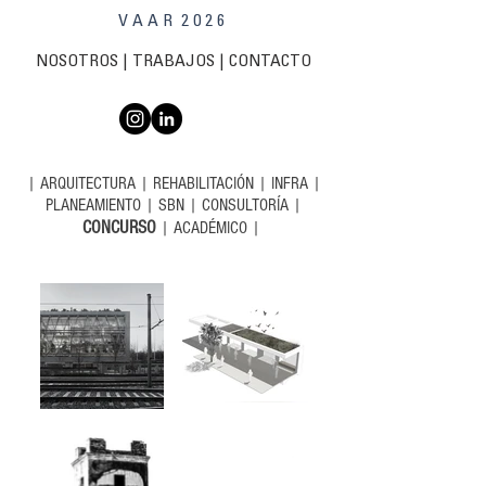
V A A R 2 0 2 6
NOSOTROS
|
TRABAJOS
| C
ONTACTO
|
ARQUITECTURA
|
REHABILITACIÓN
|
INFRA
|
PLANEAMIENTO
|
SBN
|
CONSULTORÍA
|
CONCURSO
|
ACADÉMICO
|