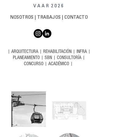
V A A R 2 0 2 6
NOSOTROS
|
TRABAJOS
| C
ONTACTO
|
ARQUITECTURA
|
REHABILITACIÓN
|
INFRA
|
PLANEAMIENTO
|
SBN
|
CONSULTORÍA
|
CONCURSO
|
ACADÉMICO
|