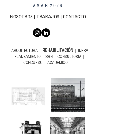
V A A R 2 0 2 6
NOSOTROS
|
TRABAJOS
| C
ONTACTO
REHABILITACIÓN
|
ARQUITECTURA
|
|
INFRA
|
PLANEAMIENTO
|
SBN
|
CONSULTORÍA
|
CONCURSO
|
ACADÉMICO
|