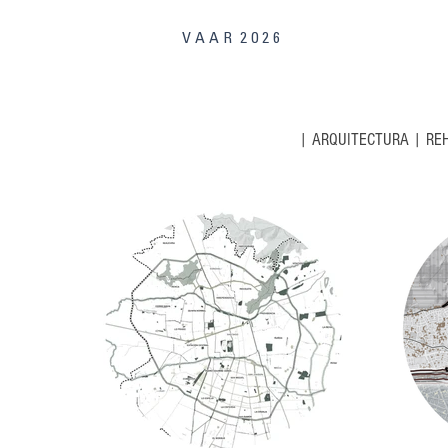
V A A R 2 0 2 6
|
ARQUITECTURA
|
RE