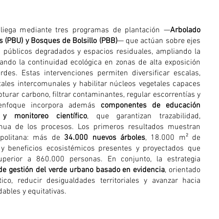
pliega mediante tres programas de plantación —
Arbolado
 (PBU) y Bosques de Bolsillo (PBB)
— que actúan sobre ejes
os públicos degradados y espacios residuales, ampliando la
ando la continuidad ecológica en zonas de alta exposición
rdes. Estas intervenciones permiten diversificar escalas,
ales intercomunales y habilitar núcleos vegetales capaces
turar carbono, filtrar contaminantes, regular escorrentías y
l enfoque incorpora además
componentes de educación
 y monitoreo científico
, que garantizan trazabilidad,
inua de los procesos. Los primeros resultados muestran
opolitana: más de
34.000 nuevos árboles
, 18.000 m² de
y beneficios ecosistémicos presentes y proyectados que
perior a 860.000 personas. En conjunto, la estrategia
de gestión del verde urbano basado en evidencia
, orientado
ico, reducir desigualdades territoriales y avanzar hacia
ables y equitativas.