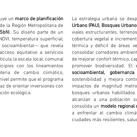
tuye un
marco de planificación
La estrategia urbana se des
 de la Región Metropolitana de
Urbano (PAU), Bosques Urbanos
(SbN
). Su diseño parte de un
viales estructurantes, terren
NDVI, temperatura superficial,
cobertura vegetal e increment
d socioambiental— que revela
térmica y déficit de áreas ve
acceso equitativo a servicios
consolidar corredores ambient
ticula la escala local, comunal
de mejorar confort térmico, cap
icipios con los lineamientos
promover biodiversidad. E
teria de cambio climático,
socioambiental, gobernanza
inivel permite que el programa
sostenibilidad y mejora cont
paz de orientar inversiones con
impactos de magnitud metr
ación ecológica.
bosques urbanos habilitados 
alcanzan a una población su
consolida un
modelo regional 
a enfrentar el cambio climát
ciudades más resilientes, salud