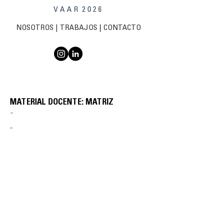
V A A R 2 0 2 6
NOSOTROS
|
TRABAJOS
| C
ONTACTO
MATERIAL DOCENTE: MATRIZ
-
-