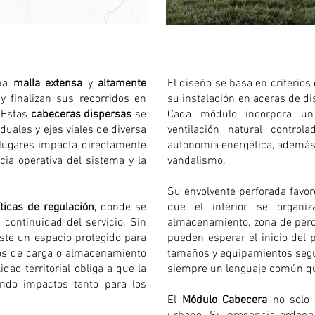
una
malla extensa
y
altamente
El diseño se basa en criterios
y finalizan sus recorridos en
su instalación en aceras de d
 Estas
cabeceras dispersas
se
Cada módulo incorpora 
duales y ejes viales de diversa
ventilación natural contro
 lugares impacta directamente
autonomía energética, además d
encia operativa del sistema y la
vandalismo.
Su envolvente perforada favore
íticas de regulación,
donde se
que el interior se organi
 continuidad del servicio. Sin
almacenamiento, zona de per
ste un espacio protegido para
pueden esperar el inicio del 
tos de carga o almacenamiento
tamaños y equipamientos segú
ad territorial obliga a que la
siempre un lenguaje común que
ndo impactos tanto para los
El
Módulo Cabecera
no solo 