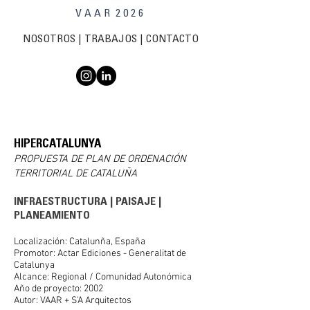
V A A R 2 0 2 6
NOSOTROS
|
TRABAJOS
| C
ONTACTO
HIPERCATALUNYA
PROPUESTA DE PLAN DE ORDENACIÓN
TERRITORIAL DE CATALUÑA
INFRAESTRUCTURA
|
PAISAJE
|
PLANEAMIENTO
Localización: Catalunña, España
Promotor: Actar Ediciones - Generalitat de
Catalunya
Alcance: Regional / Comunidad Autonómica
Año de proyecto: 2002
Autor: VAAR + S'A Arquitectos